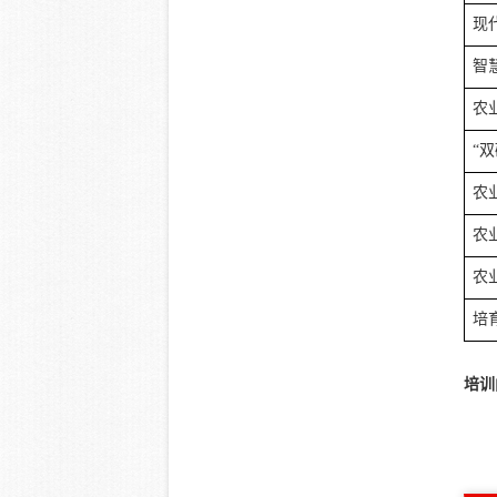
现
智
农
“
农
农
农
培
培训