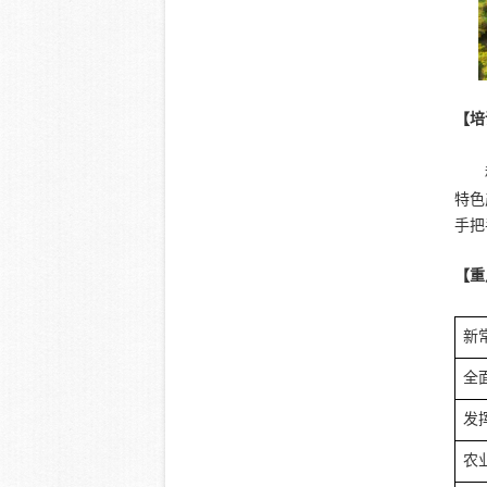
【培
特色
手把
【重
新
全
发
农