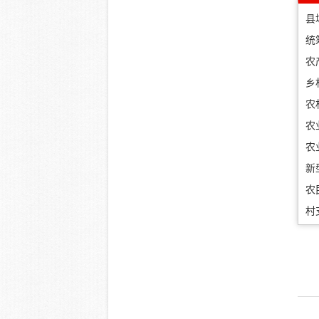
县
统
农
乡
农
农
农
新
农
村