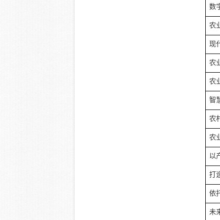
数
农
现
农
农
智
农
农
以
打
依
未