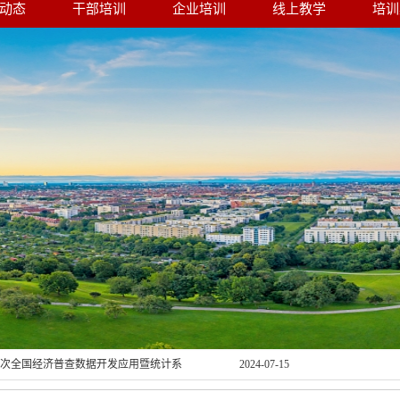
动态
干部培训
企业培训
线上教学
培训
商环境赋能现代煤化工产业高质量发展
2024-08-23
轻干部综合素质提升专题研修班在太原
2024-08-23
力提升培训班在青岛顺利举办
2024-08-19
培训班在青岛顺利举办
2024-08-08
提素质、促业务”党员干部培训班在长沙
2024-08-08
服”改革暨提升接诉即办工作实效专题培
2024-07-15
第五次全国经济普查数据开发应用暨统计系
2024-07-15
班在重庆市顺利结业
千万工程”经验专题培训班在杭州顺利结
2024-07-11
部抓党建促乡村振兴能力提升培训班在
2024-07-11