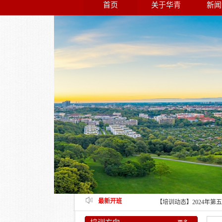
首页
关于华青
新闻
【培训动态】打造一流营
培训班在湖北省顺利举办
【培训动态】选调生和年
顺利结业
【培训动态】财务综合能
【培训动态】中青年干部
【培训动态】“强党性、
顺利结业
【培训动态】深化“放管
最新开班
训班在成都顺利举办
【培训动态】2024年
统干部履职能力提升培训
【培训动态】深入学习“
业
【培训动态】优秀驻村干