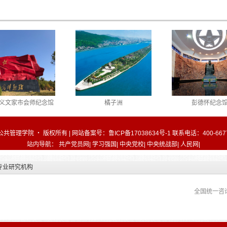
习班在厦门顺利结业
省开班
研修班顺利举
义文家市会师纪念馆
橘子洲
彭德怀纪念
公共管理学院 ・ 版权所有 | 网站备案号：
鲁ICP备17038634号-1
联系电话：400-6677
站内导航：
共产党员网
|
学习强国
|
中央党校
|
中央统战部
|
人民网
|
专业研究机构
全国统一咨