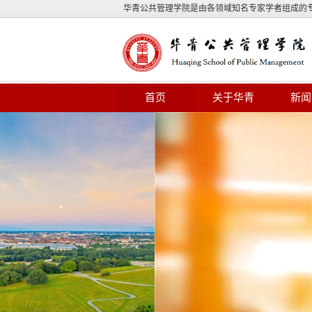
华青公共管理学院是由各领域知名专家学者组成的
首页
关于华青
新闻
【培训动态】打造一流营
培训班在湖北省顺利举办
【培训动态】选调生和年
顺利结业
【培训动态】财务综合能