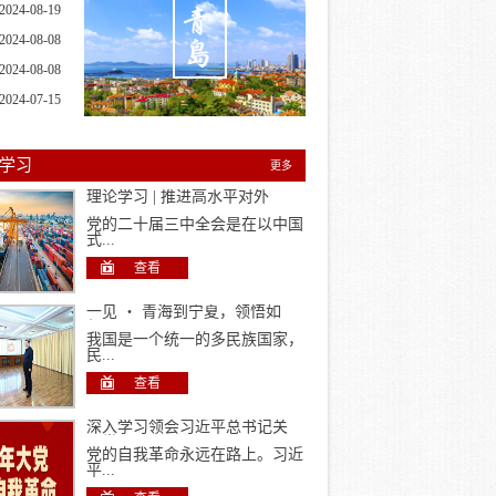
2024-08-19
2024-08-08
2024-08-08
2024-07-15
学习
更多
理论学习 | 推进高水平对外
开...
党的二十届三中全会是在以中国
式...
查看
一见 ・ 青海到宁夏，领悟如
何...
我国是一个统一的多民族国家，
民...
查看
深入学习领会习近平总书记关
于党...
党的自我革命永远在路上。习近
平...