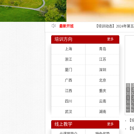
【培训动态】中青年干部
【培训动态】“强党性、
顺利结业
【培训动态】深化“放管
训班在成都顺利举办
【培训动态】2024年
最新开班
统干部履职能力提升培训
【培训动态】深入学习“
业
【培训动态】优秀驻村干
培训方向
更多
杭州顺利结业
【培训动态】政协委员履
上海
青岛
浙江
江苏
厦门
深圳
广西
北京
1
2
1
1
2
2
江西
重庆
31
31
3
3
1
1
1
2
2
2
四川
云南
31
31
31
3
3
3
61
61
61
6
6
6
91
91
91
9
9
9
武汉
湖南
【
线上教学
更多
【