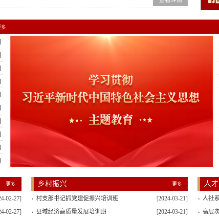
查看详情
更多
]
]
]
]
]
]
]
]
]
]
乡村振兴
人才
更多
更多
24-02-27]
村支部书记抓党建促振兴培训班
[2024-03-21]
人社系
24-02-27]
县域经济高质量发展培训班
[2024-03-21]
高层