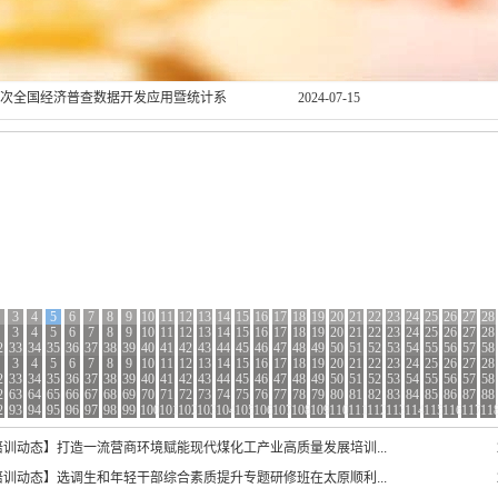
培训班在青岛顺利举办
2024-08-08
提素质、促业务”党员干部培训班在长沙
2024-08-08
服”改革暨提升接诉即办工作实效专题培
2024-07-15
第五次全国经济普查数据开发应用暨统计系
2024-07-15
班在重庆市顺利结业
千万工程”经验专题培训班在杭州顺利结
2024-07-11
部抓党建促乡村振兴能力提升培训班在
2024-07-11
职能力提升专题培训班在福建顺利举办
2024-07-11
3
4
5
6
7
8
9
10
11
12
13
14
15
16
17
18
19
20
21
22
23
24
25
26
27
28
3
3
4
4
5
5
6
6
7
7
8
8
9
9
10
10
11
11
12
12
13
13
14
14
15
15
16
16
17
17
18
18
19
19
20
20
21
21
22
22
23
23
24
24
25
25
26
26
27
27
28
28
2
2
33
33
34
34
35
35
36
36
37
37
38
38
39
39
40
40
41
41
42
42
43
43
44
44
45
45
46
46
47
47
48
48
49
49
50
50
51
51
52
52
53
53
54
54
55
55
56
56
57
57
58
58
3
3
3
4
4
4
5
5
5
6
6
6
7
7
7
8
8
8
9
9
9
10
10
10
11
11
11
12
12
12
13
13
13
14
14
14
15
15
15
16
16
16
17
17
17
18
18
18
19
19
19
20
20
20
21
21
21
22
22
22
23
23
23
24
24
24
25
25
25
26
26
26
27
27
27
28
28
28
2
2
2
33
33
33
34
34
34
35
35
35
36
36
36
37
37
37
38
38
38
39
39
39
40
40
40
41
41
41
42
42
42
43
43
43
44
44
44
45
45
45
46
46
46
47
47
47
48
48
48
49
49
49
50
50
50
51
51
51
52
52
52
53
53
53
54
54
54
55
55
55
56
56
56
57
57
57
58
58
58
2
2
2
63
63
63
64
64
64
65
65
65
66
66
66
67
67
67
68
68
68
69
69
69
70
70
70
71
71
71
72
72
72
73
73
73
74
74
74
75
75
75
76
76
76
77
77
77
78
78
78
79
79
79
80
80
80
81
81
81
82
82
82
83
83
83
84
84
84
85
85
85
86
86
86
87
87
87
88
88
88
2
2
2
93
93
93
94
94
94
95
95
95
96
96
96
97
97
97
98
98
98
99
99
99
100
100
100
101
101
101
102
102
102
103
103
103
104
104
104
105
105
105
106
106
106
107
107
107
108
108
108
109
109
109
110
110
110
111
111
111
112
112
112
113
113
113
114
114
114
115
115
115
116
116
116
117
117
117
11
11
11
培训动态】打造一流营商环境赋能现代煤化工产业高质量发展培训...
培训动态】选调生和年轻干部综合素质提升专题研修班在太原顺利...