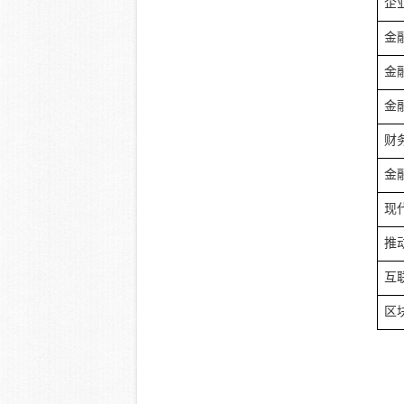
企
金
金
金
财
金
现
推
互
区