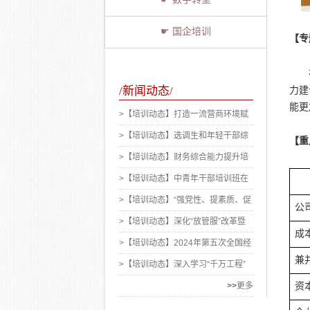
☛ 国企培训
【专
/新闻动态/
力建
能更
>【培训动态】打造一流营商环境赋
能现代煤化工产业高质量发展培训班
>【培训动态】选调生和年轻干部综
【重
在湖北省...
合素质提升专题研修班在太原顺利结
>【培训动态】财务综合能力提升培
业
训班在青岛顺利举办
>【培训动态】中青年干部培训班在
青岛顺利举办
>【培训动态】“强党性、提素质、促
公
业务”党员干部培训班在长沙顺利结
>【培训动态】深化“放管服”改革暨
成
业
提升接诉即办工作实效专题培训班在
>【培训动态】2024年第五次全国经
兼
成都顺...
济普查数据开发应用暨统计系统干部
>【培训动态】深入学习“千万工程”
履职...
经验专题培训班在杭州顺利结业
>>
更多
资